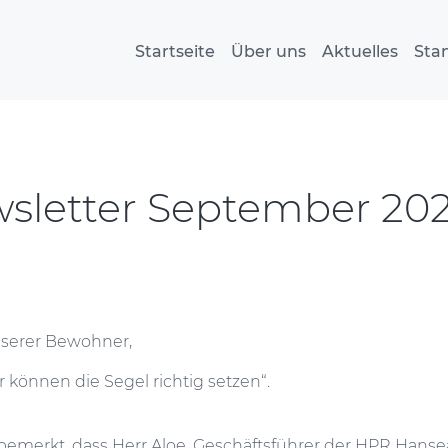
Startseite
Über uns
Aktuelles
Sta
sletter September 202
nserer Bewohner,
 können die Segel richtig setzen“.
 bemerkt, dass Herr Aloe, Geschäftsführer der HPR Hans