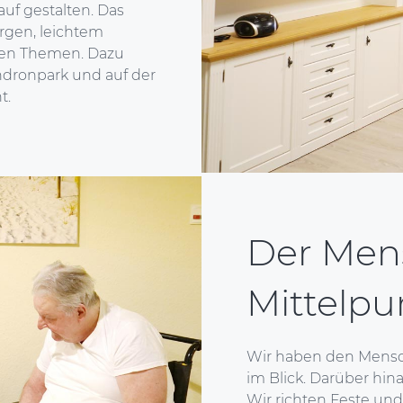
f gestalten. Das
rgen, leichtem
len Themen. Dazu
dronpark und auf der
t.
Der Men
Mittelpu
Wir haben den Mensch
im Blick. Darüber hin
Wir richten Feste un